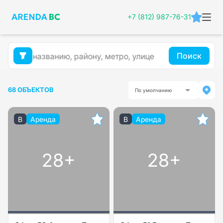
+7 (812) 987-76-31
Поиск
68 ОБЪЕКТОВ
По умолчанию
B
Аренда
B
Аренда
28+
28+