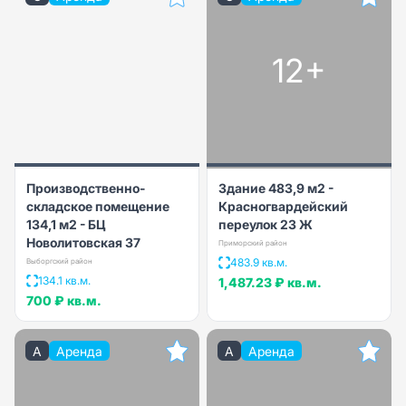
12+
Производственно-
Здание 483,9 м2 -
складское помещение
Красногвардейский
134,1 м2 - БЦ
переулок 23 Ж
Новолитовская 37
Приморский район
483.9 кв.м.
Выборгский район
134.1 кв.м.
1,487.23 ₽
кв.м.
700 ₽
кв.м.
A
Аренда
A
Аренда