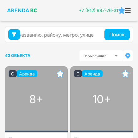
+7 (812) 987-76-31
Поиск
43 ОБЪЕКТА
По умолчанию
C
Аренда
C
Аренда
8+
10+