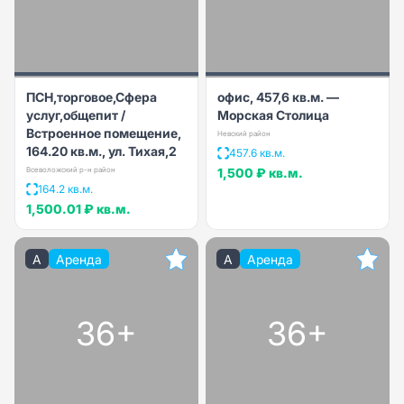
ПСН,торговое,Сфера
офис, 457,6 кв.м. —
услуг,общепит /
Морская Столица
Встроенное помещение,
Невский район
164.20 кв.м., ул. Тихая,2
457.6 кв.м.
Всеволожский р-н район
1,500 ₽
кв.м.
164.2 кв.м.
1,500.01 ₽
кв.м.
A
Аренда
A
Аренда
36+
36+