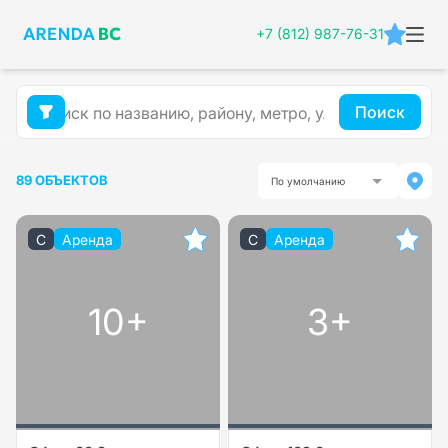
+7 (812) 987-76-31
Поиск
89 ОБЪЕКТОВ
По умолчанию
C
Аренда
C
Аренда
10+
3+