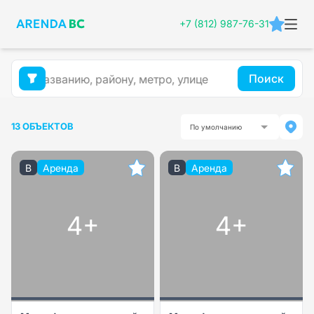
+7 (812) 987-76-31
Поиск
13 ОБЪЕКТОВ
По умолчанию
B
Аренда
B
Аренда
4+
4+