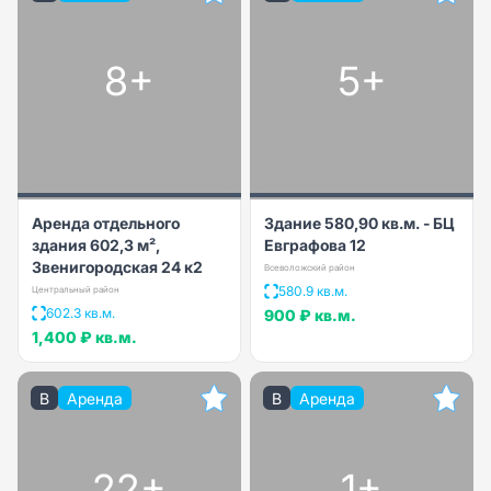
8+
5+
Аренда отдельного
Здание 580,90 кв.м. - БЦ
здания 602,3 м²,
Евграфова 12
Звенигородская 24 к2
Всеволожский район
580.9 кв.м.
Центральный район
602.3 кв.м.
900 ₽
кв.м.
1,400 ₽
кв.м.
B
Аренда
B
Аренда
22+
1+