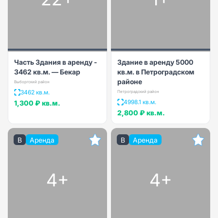
Часть Здания в аренду -
Здание в аренду 5000
3462 кв.м. — Бекар
кв.м. в Петроградском
районе
Выборгский район
3462 кв.м.
Петроградский район
4998.1 кв.м.
1,300 ₽
кв.м.
2,800 ₽
кв.м.
B
Аренда
B
Аренда
4+
4+