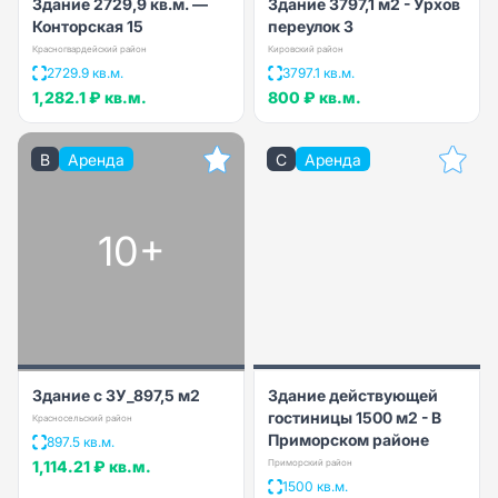
Здание 2729,9 кв.м. —
Здание 3797,1 м2 - Урхов
Конторская 15
переулок 3
Красногвардейский район
Кировский район
2729.9 кв.м.
3797.1 кв.м.
1,282.1 ₽
кв.м.
800 ₽
кв.м.
B
Аренда
C
Аренда
10+
Здание с ЗУ_897,5 м2
Здание действующей
гостиницы 1500 м2 - В
Красносельский район
Приморском районе
897.5 кв.м.
1,114.21 ₽
кв.м.
Приморский район
1500 кв.м.