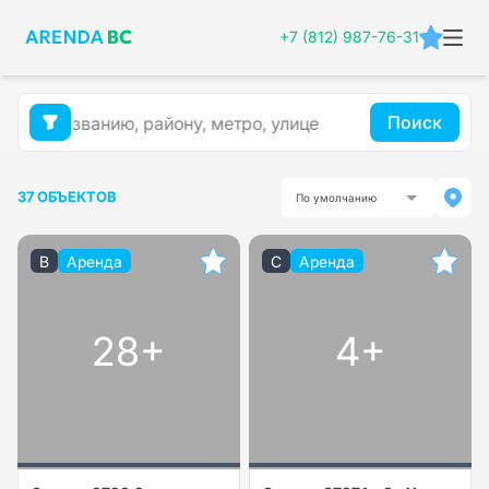
+7 (812) 987-76-31
Поиск
37 ОБЪЕКТОВ
По умолчанию
B
Аренда
C
Аренда
28+
4+