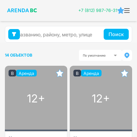
+7 (812) 987-76-31
Поиск
14 ОБЪЕКТОВ
По умолчанию
B
Аренда
B
Аренда
12+
12+