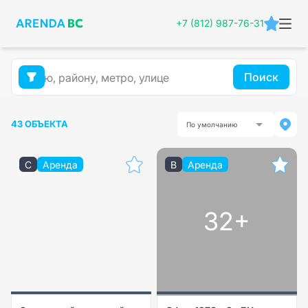
+7 (812) 987-76-31
Поиск
43 ОБЪЕКТА
По умолчанию
C
Аренда
B
Аренда
32+