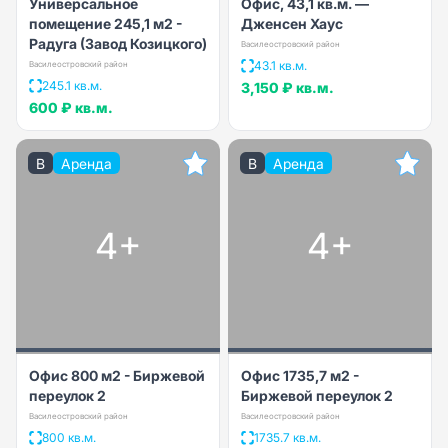
Универсальное
Офис, 43,1 кв.м. —
помещение 245,1 м2 -
Дженсен Хаус
Радуга (Завод Козицкого)
Василеостровский район
43.1 кв.м.
Василеостровский район
245.1 кв.м.
3,150 ₽
кв.м.
600 ₽
кв.м.
B
Аренда
B
Аренда
4+
4+
Офис 800 м2 - Биржевой
Офис 1735,7 м2 -
переулок 2
Биржевой переулок 2
Василеостровский район
Василеостровский район
800 кв.м.
1735.7 кв.м.