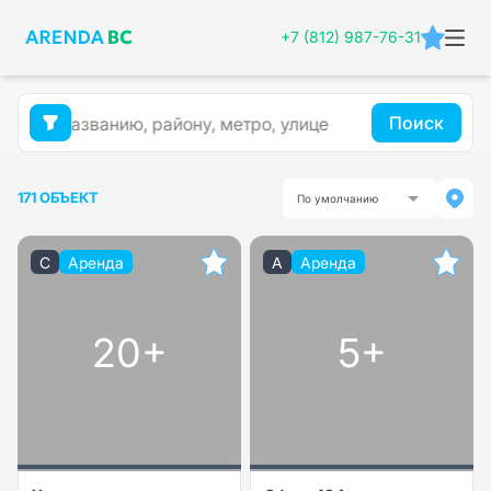
+7 (812) 987-76-31
Поиск
171 ОБЪЕКТ
По умолчанию
C
Аренда
A
Аренда
20+
5+