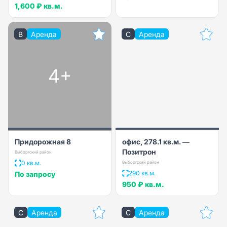
1,600 ₽
кв.м.
B
Аренда
C
Аренда
4+
Придорожная 8
офис, 278.1 кв.м. —
Позитрон
Выборгский район
0 кв.м.
Выборгский район
290 кв.м.
По запросу
950 ₽
кв.м.
C
Аренда
C
Аренда