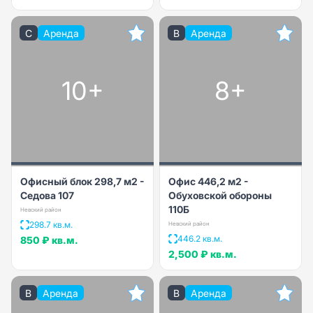
C
Аренда
B
Аренда
10+
8+
Офисный блок 298,7 м2 -
Офис 446,2 м2 -
Седова 107
Обуховской обороны
110Б
Невский район
298.7 кв.м.
Невский район
446.2 кв.м.
850 ₽
кв.м.
2,500 ₽
кв.м.
B
Аренда
B
Аренда