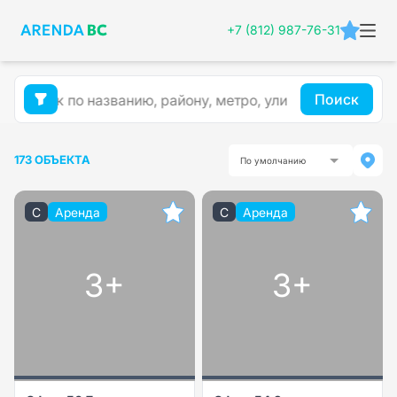
+7 (812) 987-76-31
Поиск
173 ОБЪЕКТА
По умолчанию
C
Аренда
C
Аренда
3+
3+