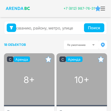
+7 (812) 987-76-31
Поиск
18 ОБЪЕКТОВ
По умолчанию
C
Аренда
C
Аренда
8+
10+