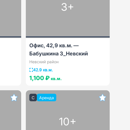
3+
Офис, 42,9 кв.м. —
Бабушкина 3_Невский
Невский район
42.9 кв.м.
1,100 ₽
кв.м.
C
Аренда
10+