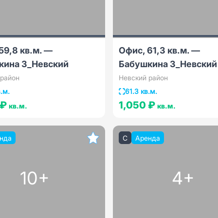
59,8 кв.м. —
Офис, 61,3 кв.м. —
кина 3_Невский
Бабушкина 3_Невский
 район
Невский район
.м.
61.3 кв.м.
 ₽
1,050 ₽
кв.м.
кв.м.
нда
C
Аренда
10+
4+