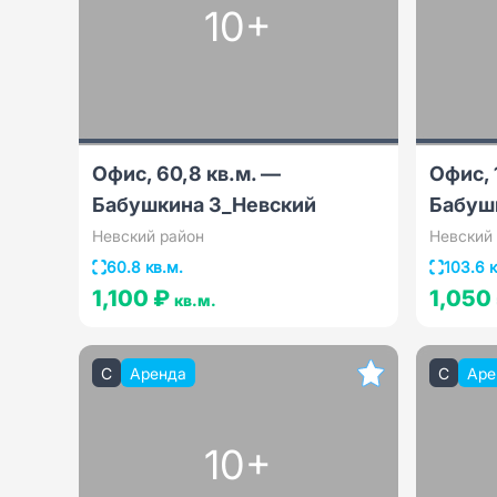
10+
Офис, 60,8 кв.м. —
Офис, 
Бабушкина 3_Невский
Бабуш
Невский район
Невский
60.8 кв.м.
103.6 к
1,100 ₽
1,050
кв.м.
C
Аренда
C
Аре
10+