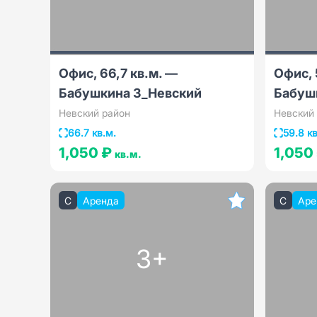
Офис, 66,7 кв.м. —
Офис, 
Бабушкина 3_Невский
Бабуш
Невский район
Невский
66.7 кв.м.
59.8 кв
1,050 ₽
1,050
кв.м.
C
Аренда
C
Аре
3+