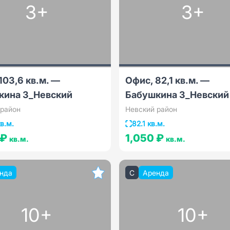
3+
3+
103,6 кв.м. —
Офис, 82,1 кв.м. —
кина 3_Невский
Бабушкина 3_Невский
 район
Невский район
в.м.
82.1 кв.м.
 ₽
1,050 ₽
кв.м.
кв.м.
нда
C
Аренда
10+
10+