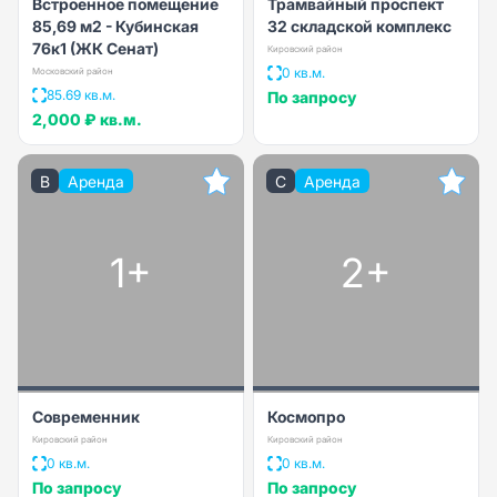
Встроенное помещение
Трамвайный проспект
85,69 м2 - Кубинская
32 складской комплекс
76к1 (ЖК Сенат)
Кировский район
0 кв.м.
Московский район
85.69 кв.м.
По запросу
2,000 ₽
кв.м.
B
Аренда
C
Аренда
1+
2+
Современник
Космопро
Кировский район
Кировский район
0 кв.м.
0 кв.м.
По запросу
По запросу