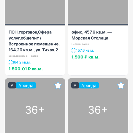
ПСН,торговое,Сфера
офис, 457,6 кв.м. —
услуг,общепит /
Морская Столица
Встроенное помещение,
Невский район
164.20 кв.м., ул. Тихая,2
457.6 кв.м.
Всеволожский р-н район
1,500 ₽
кв.м.
164.2 кв.м.
1,500.01 ₽
кв.м.
A
Аренда
A
Аренда
36+
36+