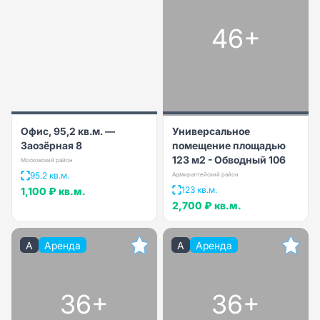
46+
Офис, 95,2 кв.м. —
Универсальное
Заозёрная 8
помещение площадью
123 м2 - Обводный 106
Московский район
95.2 кв.м.
Адмиралтейский район
123 кв.м.
1,100 ₽
кв.м.
2,700 ₽
кв.м.
A
Аренда
A
Аренда
36+
36+