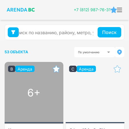
+7 (812) 987-76-31
Поиск
53 ОБЪЕКТА
По умолчанию
B
Аренда
C
Аренда
6+