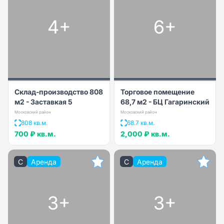
4+
6+
Склад-производство 808
Торговое помещение
м2 - Заставкая 5
68,7 м2 - БЦ Гагаринский
Московский район
Московский район
808 кв.м.
68.7 кв.м.
700 ₽
кв.м.
2,000 ₽
кв.м.
C
Аренда
C
Аренда
3+
3+