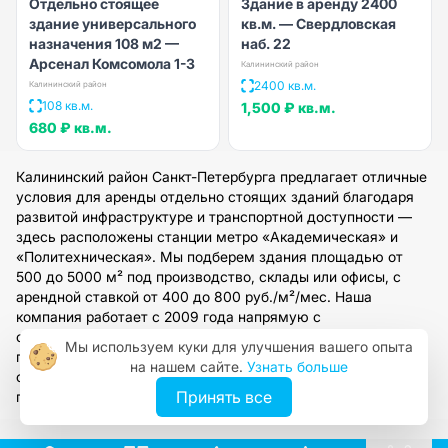
Отдельно стоящее
Здание в аренду 2400
здание универсального
кв.м. — Свердловская
назначения 108 м2 —
наб. 22
Арсенал Комсомола 1-3
Калининский район
2400 кв.м.
Калининский район
108 кв.м.
1,500 ₽
кв.м.
680 ₽
кв.м.
Калининский район Санкт-Петербурга предлагает отличные
условия для аренды отдельно стоящих зданий благодаря
развитой инфраструктуре и транспортной доступности —
здесь расположены станции метро «Академическая» и
«Политехническая». Мы подберем здания площадью от
500 до 5000 м² под производство, склады или офисы, с
арендной ставкой от 400 до 800 руб./м²/мес. Наша
компания работает с 2009 года напрямую с
собственниками, что обеспечивает прозрачность сделок и
Мы используем куки для улучшения вашего опыта
полное юридическое сопровождение. Оставьте заявку на
на нашем сайте.
Узнать больше
сайте, и наши специалисты организуют просмотр
Принять все
подходящих объектов в течение 1-2 рабочих дней.