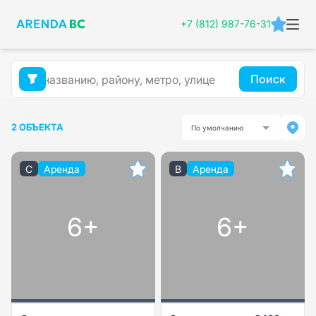
+7 (812) 987-76-31
Поиск
2 ОБЪЕКТА
По умолчанию
C
Аренда
B
Аренда
6+
6+