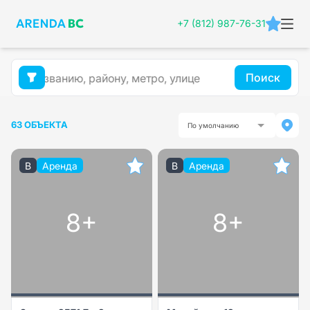
+7 (812) 987-76-31
Поиск
63 ОБЪЕКТА
По умолчанию
B
Аренда
B
Аренда
8+
8+