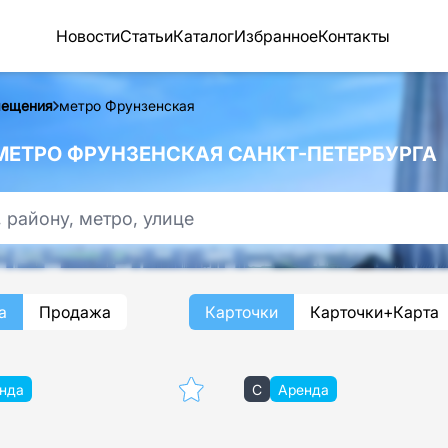
Новости
Статьи
Каталог
Избранное
Контакты
мещения
метро Фрунзенская
ЕТРО ФРУНЗЕНСКАЯ САНКТ-ПЕТЕРБУРГА
а
Продажа
Карточки
Карточки+Карта
нда
C
Аренда