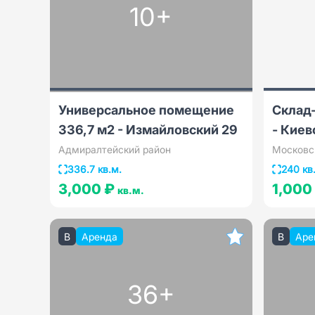
10+
Универсальное помещение
Склад
336,7 м2 - Измайловский 29
- Киев
Адмиралтейский район
Московс
336.7 кв.м.
240 кв
3,000 ₽
1,000
кв.м.
B
Аренда
B
Аре
36+