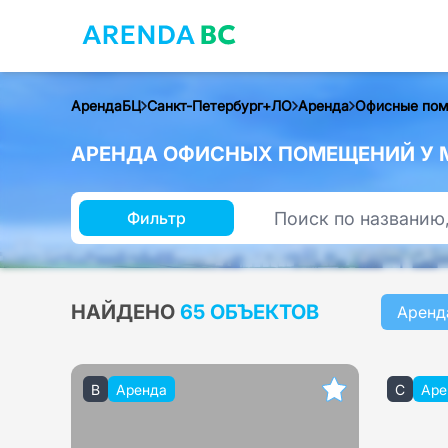
АрендаБЦ
Санкт-Петербург+ЛО
Аренда
Офисные по
АРЕНДА ОФИСНЫХ ПОМЕЩЕНИЙ У М
Фильтр
НАЙДЕНО
65 ОБЪЕКТОВ
Аренд
B
Аренда
C
Аре