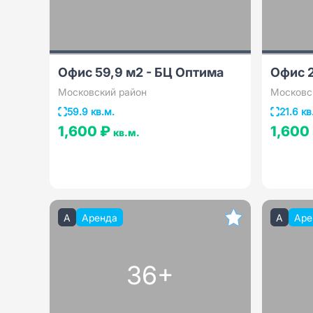
Офис 59,9 м2 - БЦ Оптима
Офис 2
Московский район
Московс
59.9 кв.м.
21.6 кв
1,600 ₽
1,600
кв.м.
A
Аренда
A
Аре
36+