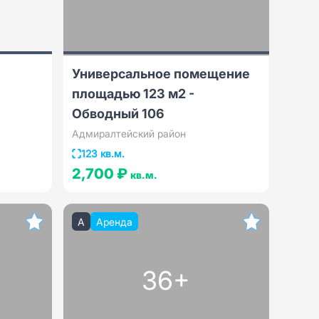
Универсальное помещение
площадью 123 м2 -
Обводный 106
Адмиралтейский район
123 кв.м.
2,700 ₽
кв.м.
A
Аренда
36+