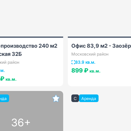
-производство 240 м2
Офис 83,9 м2 - Заозёр
ская 32Б
Московский район
кий район
83.9 кв.м.
899 ₽
.м.
кв.м.
 ₽
кв.м.
нда
C
Аренда
36+