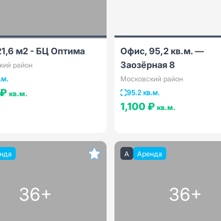
1,6 м2 - БЦ Оптима
Офис, 95,2 кв.м. —
Заозёрная 8
кий район
.м.
Московский район
 ₽
95.2 кв.м.
кв.м.
1,100 ₽
кв.м.
нда
A
Аренда
36+
36+