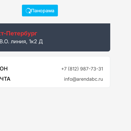
Панорама
т-Петербург
В.О. линия, 1к2 Д
ФОН
+7 (812) 987-73-31
ОЧТА
info@arendabc.ru